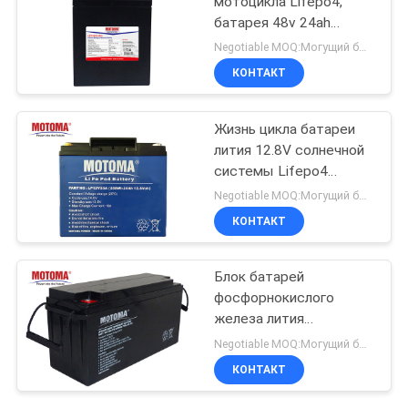
мотоцикла Lifepo4,
18
батарея 48v 24ah
Пригодная для
фосфата лития
Negotiable MOQ:Могущий быть предметом переговоров
КОНТАКТ
носки батарея
прибора
Жизнь цикла батареи
лития 12.8V солнечной
системы Lifepo4
6000mah 4000
Negotiable MOQ:Могущий быть предметом переговоров
27
КОНТАКТ
перезаряжаемые
литий-ионный
Блок батарей
фосфорнокислого
аккумулятор
железа лития
наивысшей мощности
Negotiable MOQ:Могущий быть предметом переговоров
75Ah для системы
КОНТАКТ
солнечной энергии
12