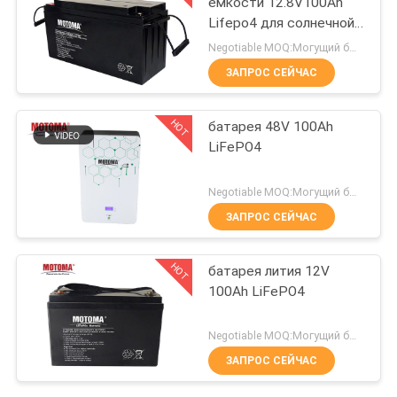
емкости 12.8V100Ah
КАЧЕСТВА
Lifepo4 для солнечной
системы хранения
Negotiable MOQ:Могущий быть предметом переговоров
СВЯЖИТЕСЬ
ЗАПРОС СЕЙЧАС
43
МЫ
Солнечная
HOT
батарея 48V 100Ah
батарея
LiFePO4
НОВОСТИ
Negotiable MOQ:Могущий быть предметом переговоров
СЛУЧАИ
ЗАПРОС СЕЙЧАС
18
HOT
батарея лития 12V
100Ah LiFePO4
Солнечная
система
Negotiable MOQ:Могущий быть предметом переговоров
ЗАПРОС СЕЙЧАС