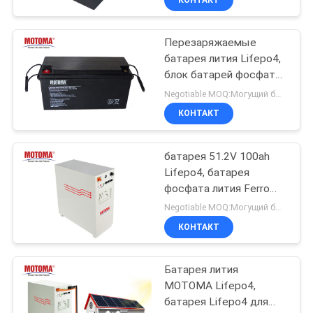
22
Перезаряжаемые
Батарея
батарея лития Lifepo4,
блок батарей фосфата
отслежывателя
лития 12.8V 200Ah
Negotiable MOQ:Могущий быть предметом переговоров
КОНТАКТ
GPS
батарея 51.2V 100ah
Lifepo4, батарея
26
фосфата лития Ferro
для солнечной системы
Negotiable MOQ:Могущий быть предметом переговоров
Блок батарей IOT
КОНТАКТ
Батарея лития
MOTOMA Lifepo4,
батарея Lifepo4 для