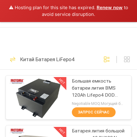
Motoma
поставщик.
⚠️ Hosting plan for this site has expired.
Renew now
to
Copyright
Продукция
©
avoid service disruption.
2021
-
2022
motomabatteries.com.
ДОМ
20
All
Rights
Reserved.
Батареи Motoma
ПРОДУКТЫ
Китай Батарея LiFepo4
О
НАС
HOT
Большая емкость
батареи лития BMS
120Ah Lifepo4 DOD
39
ПУТЕШЕСТВИЕ
100% для UPS
Negotiable MOQ:Могущий быть предметом переговоров
ФАБРИКИ
ЗАПРОС СЕЙЧАС
Батарея LiFepo4
ПРОВЕРКА
HOT
Батарея лития большой