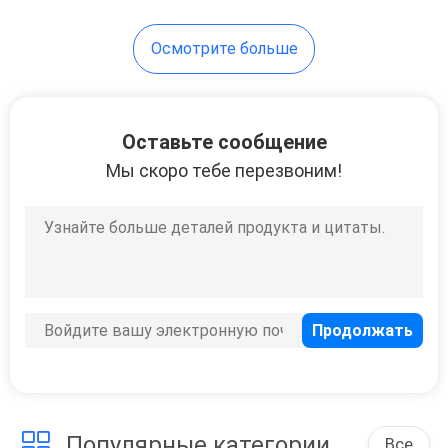
Перезаряжаемые
Осмотрите больше
батарея
Оставьте сообщение
Мы скоро тебе перезвоним!
17
Батарея лития
цилиндрическая
22
Популярные категории
Все