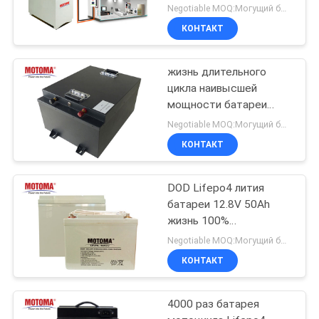
хранения солнечной
Negotiable MOQ:Могущий быть предметом переговоров
энергии
26
КОНТАКТ
Батарея lipo лития
жизнь длительного
цикла наивысшей
мощности батареи
51.2V 120ah Lifepo4 для
Negotiable MOQ:Могущий быть предметом переговоров
тележки гольфа
КОНТАКТ
8
DOD Lifepo4 лития
Батарея машины
батареи 12.8V 50Ah
жизнь 100%
POS
длительного цикла 4000
Negotiable MOQ:Могущий быть предметом переговоров
раз для UPS
КОНТАКТ
4000 раз батарея