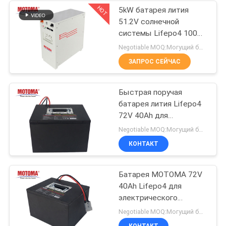
HOT
5kW батарея лития
51.2V солнечной
системы Lifepo4 100Ah
25
с 4000 раз
Negotiable MOQ:Могущий быть предметом переговоров
задействовать жизнь
Батарея UPS
ЗАПРОС СЕЙЧАС
Быстрая поручая
батарея лития Lifepo4
72V 40Ah для
электротранспорта
Negotiable MOQ:Могущий быть предметом переговоров
14
КОНТАКТ
Батарея лития
Батарея MOTOMA 72V
планшета
40Ah Lifepo4 для
электрического
сертификата
Negotiable MOQ:Могущий быть предметом переговоров
велосипеда ISO14001
КОНТАКТ