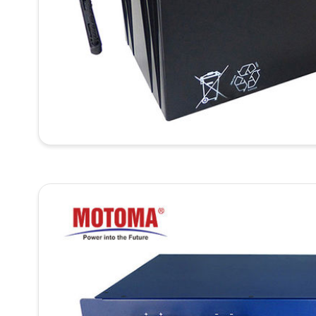
Солн
сист