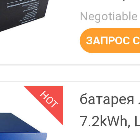
батареи
ечная
ЗАПРОС 
ема
HOT
батарея
7.2kWh, 