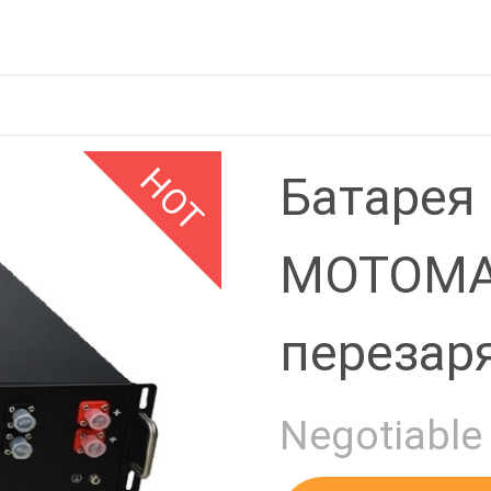
реи Mot
Ы
HOT
Батарея
MOTOM
перезар
солнечн