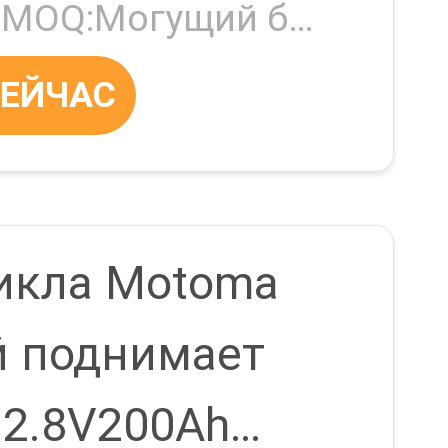
тарея
реи
Negotiable MOQ:Могущий быть предметом переговоров
СЕЙЧАС
икла Motoma
й поднимает
12.8V200Ah