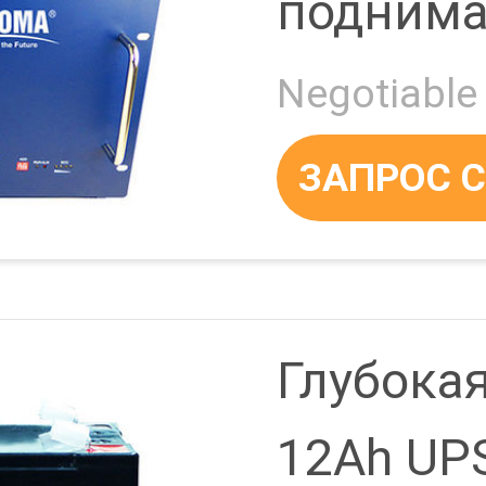
поднима
48V150A
ЗАПРОС 
Глубока
рея UPS
12Ah UP