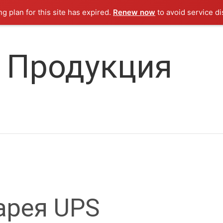
ng plan for this site has expired.
Renew now
to avoid service di
Продукция
арея UPS