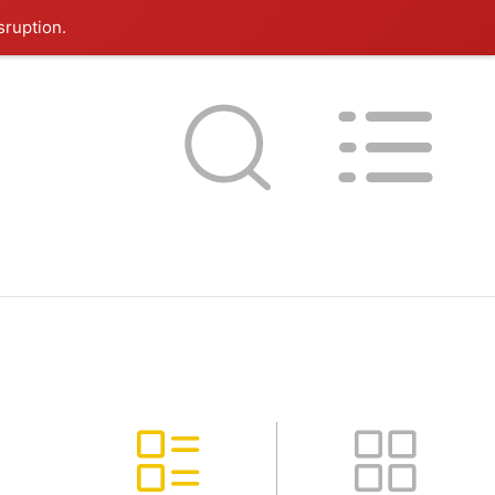
sruption.
20