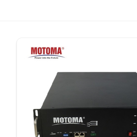
Бата
ПРОДУКТ
О
НАС