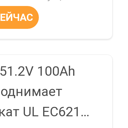
СЕЙЧАС
51.2V 100Ah
43
 поднимает
кат UL EC62133