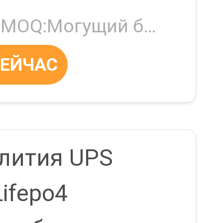
18
 с BMS
Negotiable MOQ:Могущий быть предметом переговоров
СЕЙЧАС
 лития UPS
Lifepo4