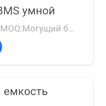
BMS умной
Negotiable MOQ:Могущий быть предметом переговоров
 емкость
14