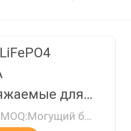
oma
 LiFePO4
A
яжаемые для
ой системы
Negotiable MOQ:Могущий быть предметом переговоров