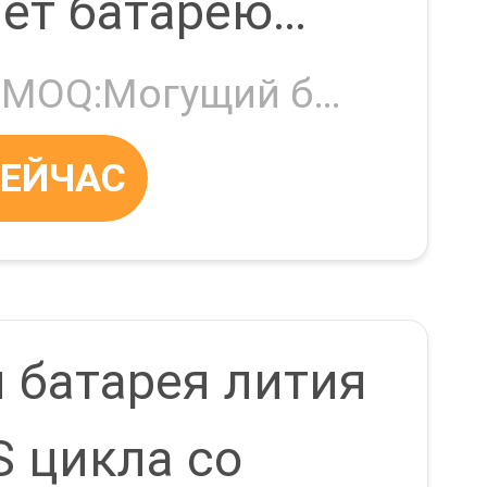
ет батарею
h замены
Negotiable MOQ:Могущий быть предметом переговоров
СЕЙЧАС
25
я батарея лития
S цикла со