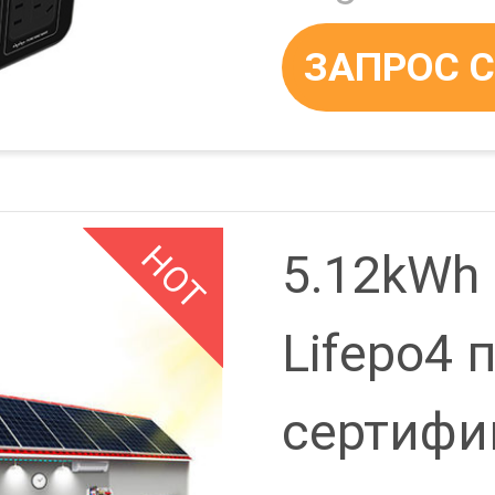
ЗАПРОС 
СЬ
HOT
5.12kWh 
Lifepo4
сертифи