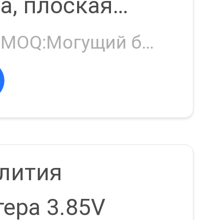
а, плоская
 3.7V 4000mAh
Negotiable MOQ:Могущий быть предметом переговоров
а лития
25
 лития
ера 3.85V