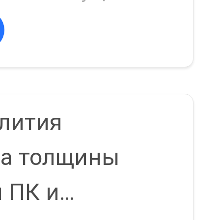
 лития
43
а толщины
 ПК и