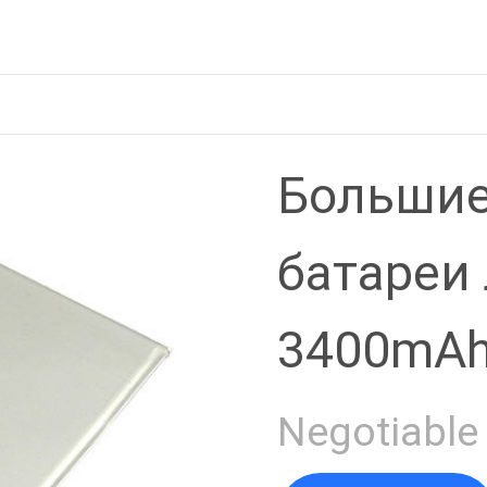
реи Mot
Ы
Большие
батареи
3400mAh
емкости