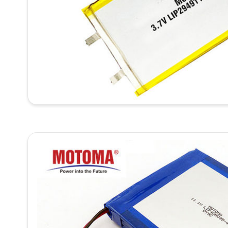
Солн
сист