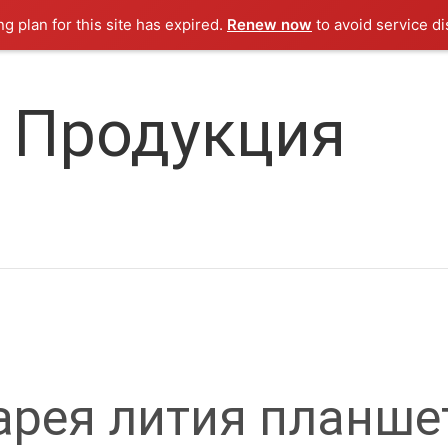
ng plan for this site has expired.
Renew now
to avoid service di
Продукция
арея лития планше