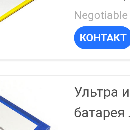
жизни ц
ечная
КОНТАКТ
ема
Ультра 
батарея