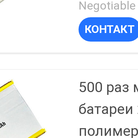
ечная ба
пусково
3400mA
КОНТАКТ
500 раз
батареи
полимер