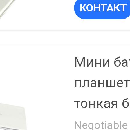
КОНТАКТ
ВИЕ
Мини ба
рея LiFep
планшет
тонкая 
6000mAh