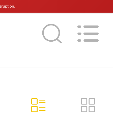
sruption.
20
та