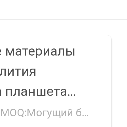
oma
 материалы
 лития
 планшета
 троичные
Negotiable MOQ:Могущий быть предметом переговоров