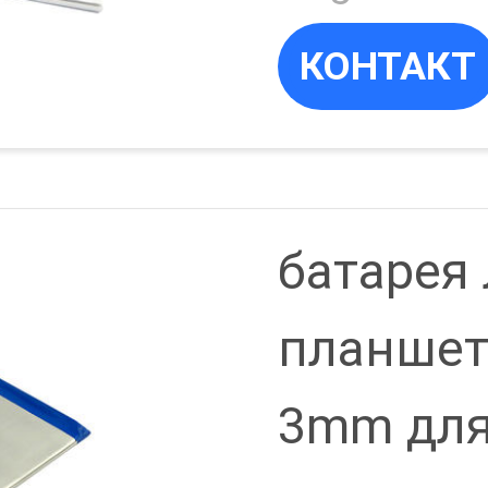
лития
КОНТАКТ
СЬ
батарея
планшет
3mm для