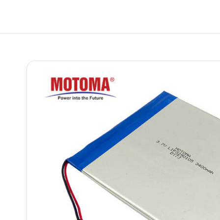
Бата
ПРОДУКТ
О
НАС