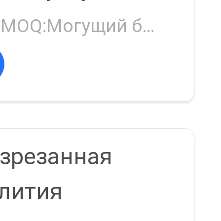
18
икла
Negotiable MOQ:Могущий быть предметом переговоров
изрезанная
 лития