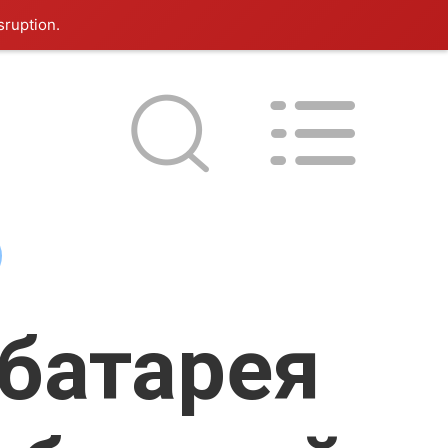
sruption.
батарея