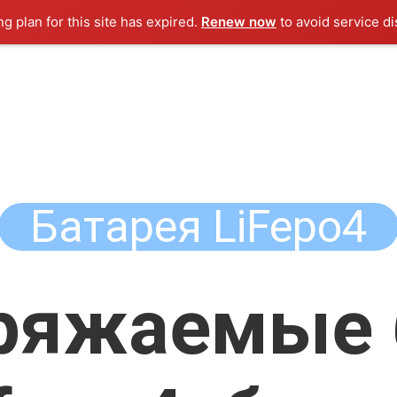
ng plan for this site has expired.
Renew now
to avoid service di
Батарея LiFepo4
ряжаемые 