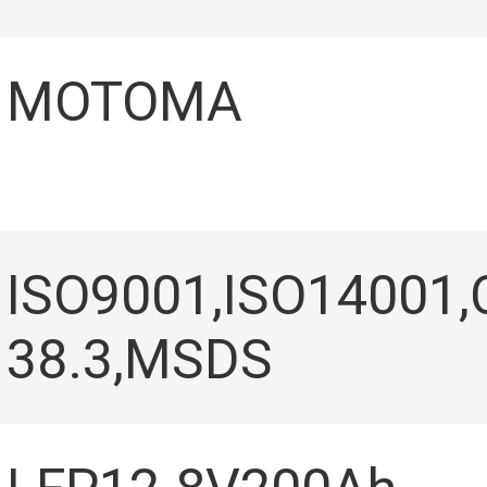
ВИЕ
MOTOMA
ISO9001,ISO14001,
38.3,MSDS