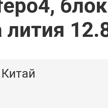
fepo4, бло
Ы
 лития 12.
Китай