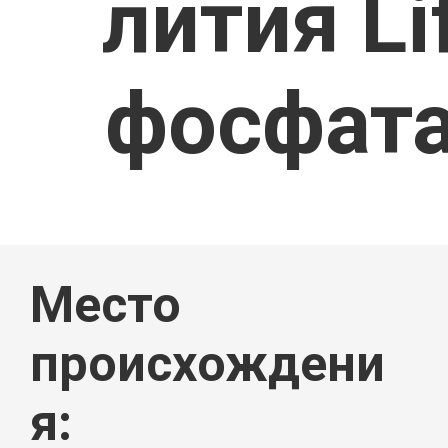
лития Li
ПРОДУКТ
фосфата
О
Место
НАС
происхождени
я: