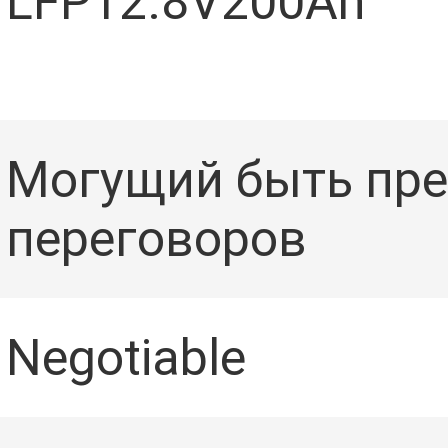
LFP12.8V200Ah
Могущий быть пр
СЬ
переговоров
Negotiable