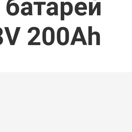
к батарей
8V 200Ah