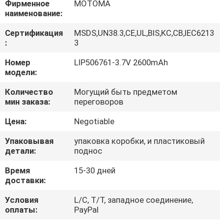
Фирменное
MOTOMA
КАЧЕСТВА
наименование:
Сертификация
MSDS,UN38.3,CE,UL,BIS,KC,CB,IEC6213
СВЯЖИТЕСЬ
:
3
МЫ
Номер
LIP506761-3.7V 2600mAh
модели:
НОВОСТИ
Количество
Могущий быть предметом
мин заказа:
переговоров
СЛУЧАИ
Цена:
Negotiable
Упаковывая
упаковка коробки, и пластиковый
детали:
поднос
Время
15-30 дней
доставки:
Условия
L/C, T/T, западное соединение,
оплаты:
PayPal