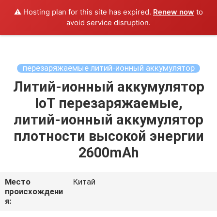
Motoma
поставщик.
⚠️ Hosting plan for this site has expired.
Renew now
to
Copyright
©
avoid service disruption.
2021
-
2022
motomabatteries.com.
ДОМ
All
Rights
Reserved.
перезаряжаемые литий-ионный аккумулятор
ПРОДУКТЫ
Литий-ионный аккумулятор
IoT перезаряжаемые,
О
литий-ионный аккумулятор
НАС
плотности высокой энергии
2600mAh
ПУТЕШЕСТВИЕ
ФАБРИКИ
Место
Китай
происхождени
я:
ПРОВЕРКА