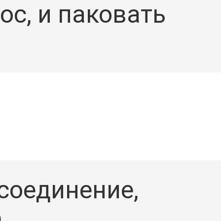
с, и паковать
 соединение,
,