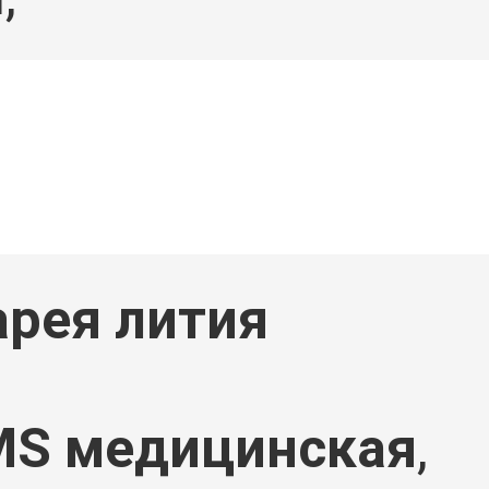
рея лития
MS медицинская
,