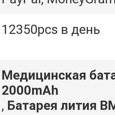
12350pcs в день
Медицинская бата
2000mAh
,
Батарея лития B