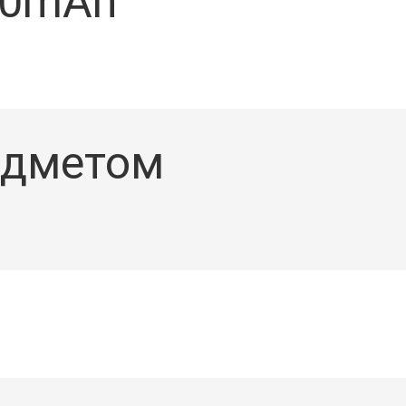
00mAh
едметом