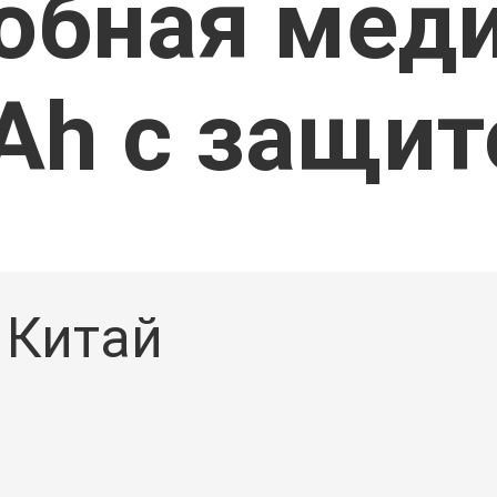
бная мед
Ы
Ah с защит
Китай