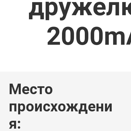
дружелю
ПРОДУКТ
2000m
О
Место
НАС
происхождени
я: