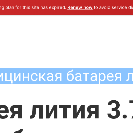
ng plan for this site has expired.
Renew now
to avoid service di
цинская батарея 
ея лития 3.