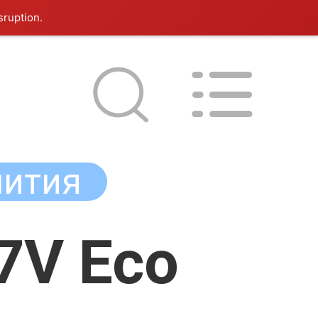
sruption.
лития
7V Eco