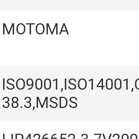
ВИЕ
MOTOMA
ISO9001,ISO14001,
38.3,MSDS