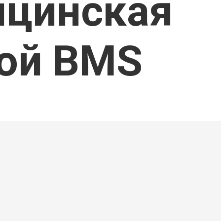
ицинская
ой BMS