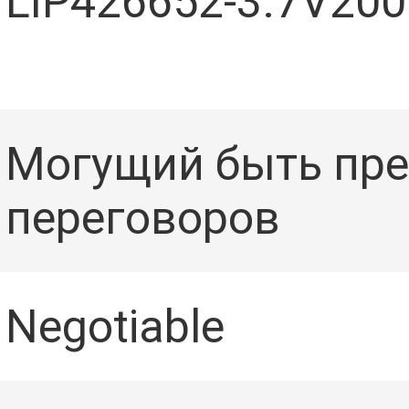
LIP426652-3.7V20
Могущий быть пр
СЬ
переговоров
Negotiable